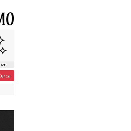
nze
Cerca