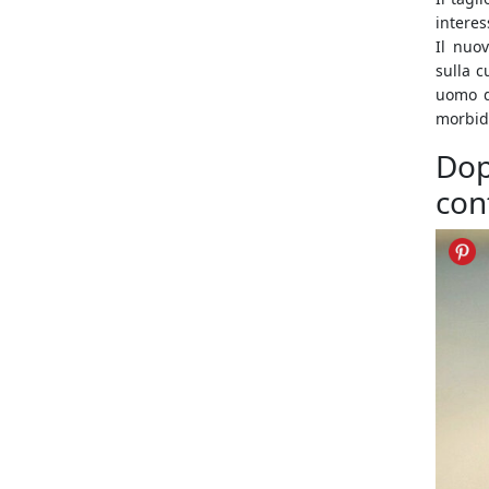
interes
Il nuov
sulla c
uomo d
morbide
Do
con