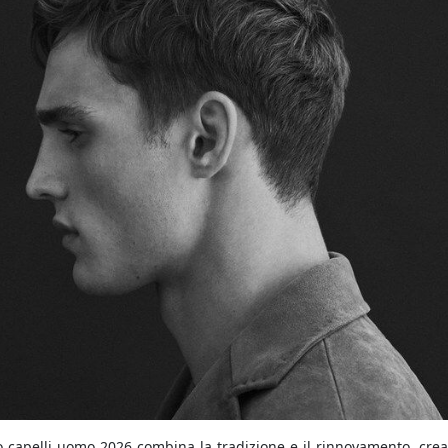
io capelli uomo 2026 combina la tradizione e il rinnovamento, cr