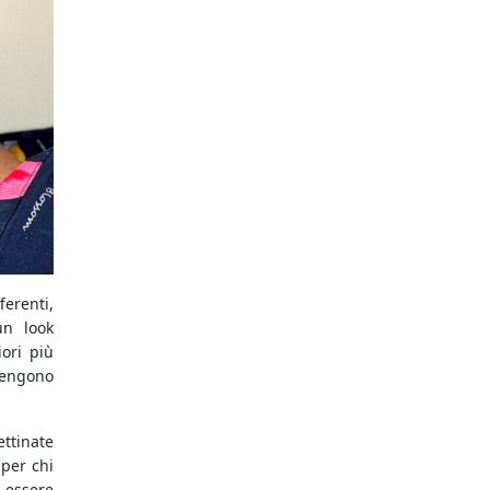
ferenti,
un look
ori più
vengono
ettinate
 per chi
 essere