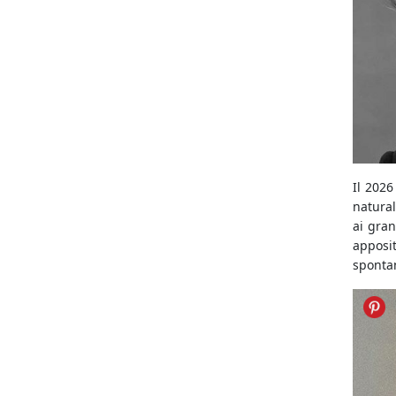
Il 2026
natura
ai gra
apposi
sponta