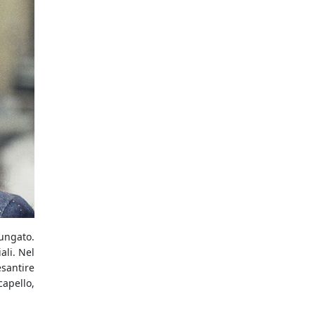
lungato.
ali. Nel
santire
capello,