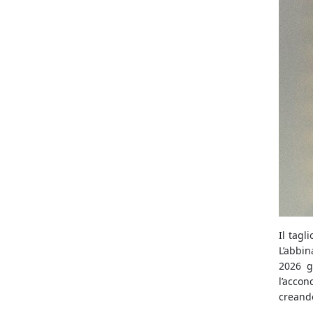
Il tagl
L’abbin
2026 gl
l’accon
creand