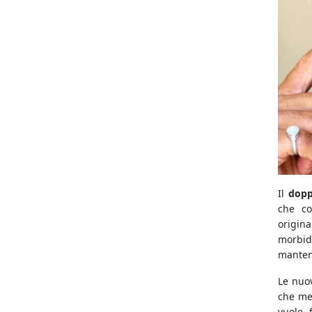
Il
dopp
che co
origin
morbid
mantenu
Le nuov
che met
vuole 