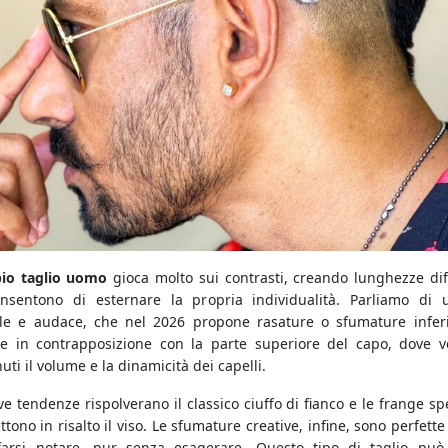
io taglio uomo
gioca molto sui contrasti, creando lunghezze dif
nsentono di esternare la propria individualità. Parliamo di 
ale e audace, che nel 2026 propone rasature o sfumature inferi
e in contrapposizione con la parte superiore del capo, dove 
ti il volume e la dinamicità dei capelli.
e tendenze rispolverano il classico ciuffo di fianco e le frange sp
tono in risalto il viso. Le sfumature creative, infine, sono perfette
farsi notare, pur senza esagerare. Questo tipo di taglio può