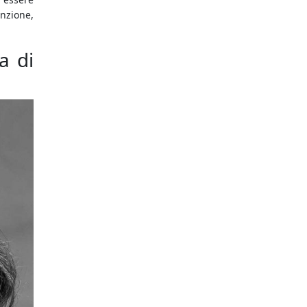
enzione,
a di