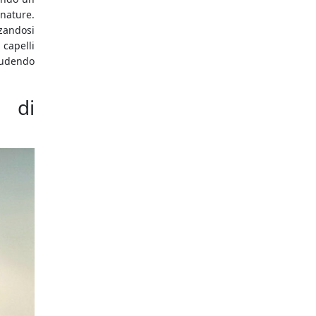
 nature.
zandosi
 capelli
ludendo
 di