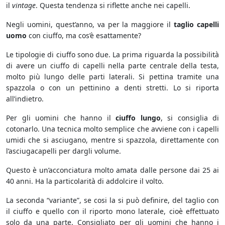
il
vintage
. Questa tendenza si riflette anche nei capelli.
Negli uomini, quest’anno, va per la maggiore il
taglio capelli
uomo
con ciuffo, ma cos’è esattamente?
Le tipologie di ciuffo sono due. La prima riguarda la possibilità
di avere un ciuffo di capelli nella parte centrale della testa,
molto più lungo delle parti laterali. Si pettina tramite una
spazzola o con un pettinino a denti stretti. Lo si riporta
all’indietro.
Per gli uomini che hanno il
ciuffo lungo
, si consiglia di
cotonarlo. Una tecnica molto semplice che avviene con i capelli
umidi che si asciugano, mentre si spazzola, direttamente con
l’asciugacapelli per dargli volume.
Questo è un’acconciatura molto amata dalle persone dai 25 ai
40 anni. Ha la particolarità di addolcire il volto.
La seconda “variante”, se cosi la si può definire, del taglio con
il ciuffo e quello con il riporto mono laterale, cioè effettuato
solo da una parte. Consigliato per gli uomini che hanno i