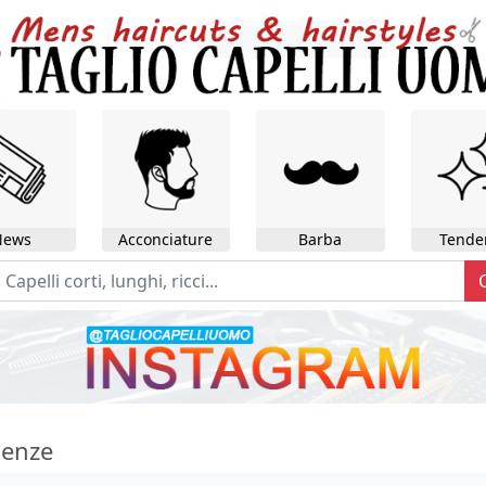
News
Acconciature
Barba
Tende
enze