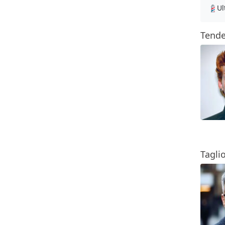
Ul
Tende
Tagli