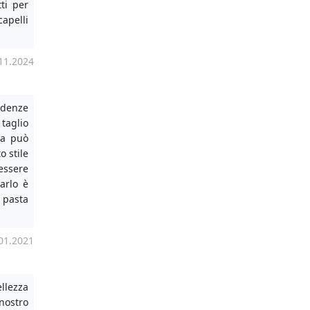
tti per
capelli
11.2024
ndenze
taglio
ra può
 stile
ssere
arlo è
pasta
01.2021
ellezza
nostro