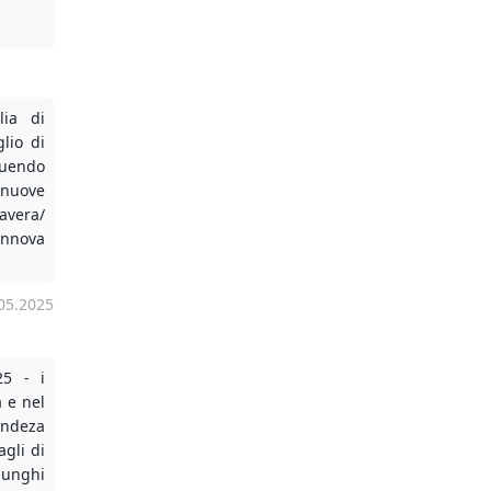
lia di
glio di
eguendo
 nuove
avera/
rinnova
05.2025
25 - i
a e nel
endeza
agli di
lunghi