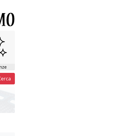
nze
Cerca