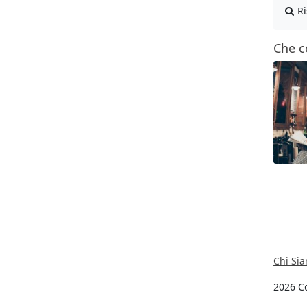
Ri
Che c
Chi Si
2026 Co