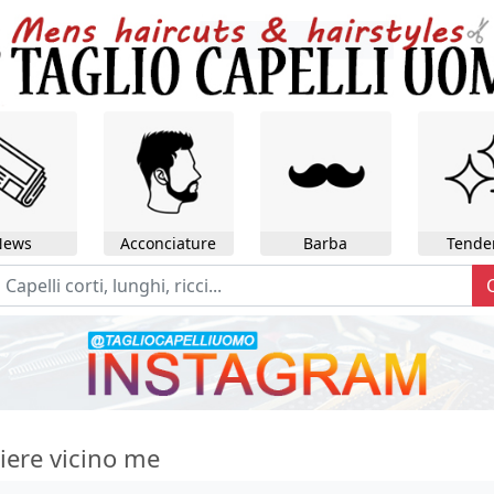
News
Acconciature
Barba
Tende
iere vicino me