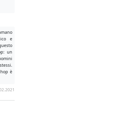
amano
sico e
 questo
op: un
uomini
tessi.
shop è
02.2021