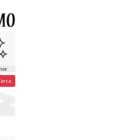
nze
Cerca