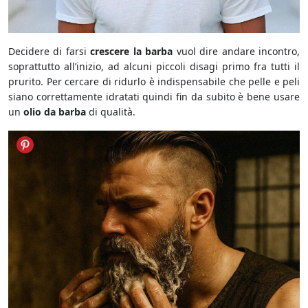
Decidere di farsi
crescere la barba
vuol dire andare incontro,
soprattutto all’inizio, ad alcuni piccoli disagi primo fra tutti il
prurito. Per cercare di ridurlo è indispensabile che pelle e peli
siano correttamente idratati quindi fin da subito è bene usare
un
olio da barba
di qualità.