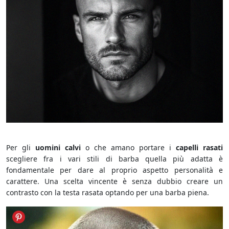
Barba Corta
Per gli
uomini calvi
o che amano portare i
capelli rasati
scegliere fra i vari stili di barba quella più adatta è
fondamentale per dare al proprio aspetto personalità e
carattere. Una scelta vincente è senza dubbio creare un
contrasto con la testa rasata optando per una barba piena.