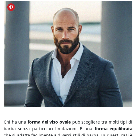
Viso Ovale
Chi ha una
forma del viso ovale
può scegliere tra molti tipi di
barba senza particolari limitazioni. È una
forma equilibrata
che si adatta facilmente a diversi stili di barba. In questi casi è